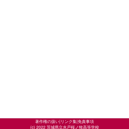
著作権の扱い
|
リンク集
|
免責事項
(c) 2022 茨城県立水戸桜ノ牧高等学校